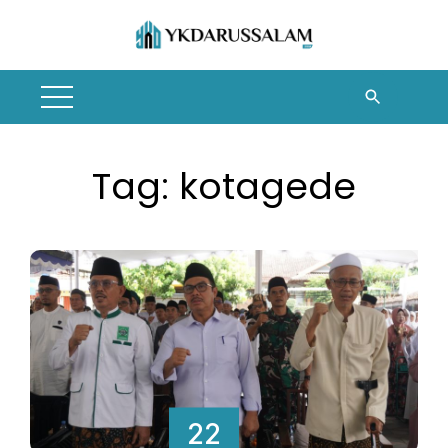
Skip
to
content
Tag:
kotagede
22