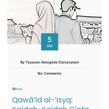
5
Okt
By Yayasan Kotagede Darussalam
No Comments
Esai
Qawā‘id al-‘Isyq: