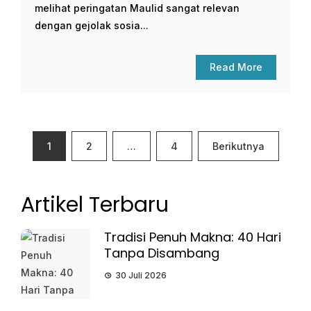
melihat peringatan Maulid sangat relevan
dengan gejolak sosia...
Read More
Paginasi
1
2
…
4
Berikutnya
pos
Artikel Terbaru
Tradisi Penuh Makna: 40 Hari
Tanpa Disambang
30 Juli 2026