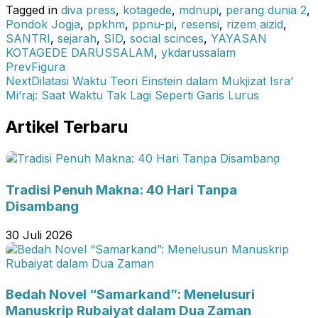
Tagged in
diva press
,
kotagede
,
mdnupi
,
perang dunia 2
,
Pondok Jogja
,
ppkhm
,
ppnu-pi
,
resensi
,
rizem aizid
,
SANTRI
,
sejarah
,
SID
,
social scinces
,
YAYASAN
KOTAGEDE DARUSSALAM
,
ykdarussalam
Prev
Figura
Next
Dilatasi Waktu Teori Einstein dalam Mukjizat Isra’
Mi’raj: Saat Waktu Tak Lagi Seperti Garis Lurus
Artikel Terbaru
Tradisi Penuh Makna: 40 Hari Tanpa
Disambang
30 Juli 2026
Bedah Novel “Samarkand”: Menelusuri
Manuskrip Rubaiyat dalam Dua Zaman