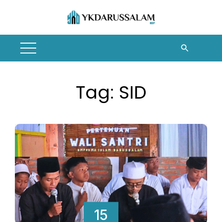
Skip
to
content
Tag:
SID
15