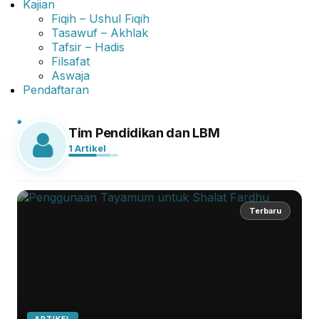
Kajian
Fiqih – Ushul Fiqih
Tasawuf – Akhlak
Tafsir – Hadis
Filsafat
Aswaja
Pendaftaran
Tim Pendidikan dan LBM
1 Artikel
Terbaru