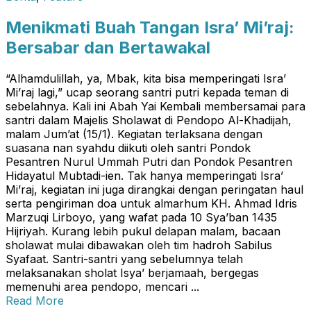
Menikmati Buah Tangan Isra’ Mi’raj:
Bersabar dan Bertawakal
“Alhamdulillah, ya, Mbak, kita bisa memperingati Isra’
Mi’raj lagi,” ucap seorang santri putri kepada teman di
sebelahnya. Kali ini Abah Yai Kembali membersamai para
santri dalam Majelis Sholawat di Pendopo Al-Khadijah,
malam Jum’at (15/1). Kegiatan terlaksana dengan
suasana nan syahdu diikuti oleh santri Pondok
Pesantren Nurul Ummah Putri dan Pondok Pesantren
Hidayatul Mubtadi-ien. Tak hanya memperingati Isra’
Mi’raj, kegiatan ini juga dirangkai dengan peringatan haul
serta pengiriman doa untuk almarhum KH. Ahmad Idris
Marzuqi Lirboyo, yang wafat pada 10 Sya’ban 1435
Hijriyah. Kurang lebih pukul delapan malam, bacaan
sholawat mulai dibawakan oleh tim hadroh Sabilus
Syafaat. Santri-santri yang sebelumnya telah
melaksanakan sholat Isya’ berjamaah, bergegas
memenuhi area pendopo, mencari ...
Read More