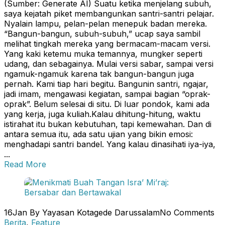
(Sumber: Generate AI) Suatu ketika menjelang subuh,
saya kejatah piket membangunkan santri-santri pelajar.
Nyalain lampu, pelan-pelan menepuk badan mereka.
“Bangun-bangun, subuh-subuh,” ucap saya sambil
melihat tingkah mereka yang bermacam-macam versi.
Yang kaki ketemu muka temannya, mungker seperti
udang, dan sebagainya. Mulai versi sabar, sampai versi
ngamuk-ngamuk karena tak bangun-bangun juga
pernah. Kami tiap hari begitu. Bangunin santri, ngajar,
jadi imam, mengawasi kegiatan, sampai bagian “oprak-
oprak”. Belum selesai di situ. Di luar pondok, kami ada
yang kerja, juga kuliah.Kalau dihitung-hitung, waktu
istirahat itu bukan kebutuhan, tapi kemewahan. Dan di
antara semua itu, ada satu ujian yang bikin emosi:
menghadapi santri bandel. Yang kalau dinasihati iya-iya,
...
Read More
16
Jan
By Yayasan Kotagede Darussalam
No Comments
Berita
,
Feature