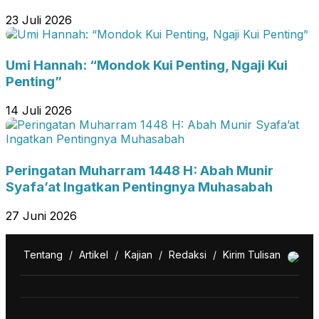
23 Juli 2026
Umi Hannah: “Mondok Kui Penting, Ngaji Kui
Penting”
14 Juli 2026
Peringatan Muharram 1448 H: Abah Munir
Syafa’at Ingatkan Pentingnya Muhasabah
27 Juni 2026
Tentang
/
Artikel
/
Kajian
/
Redaksi
/
Kirim Tulisan