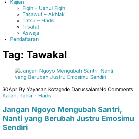
Kajian
Fiqih – Ushul Fiqih
Tasawuf – Akhlak
Tafsir – Hadis
Filsafat
Aswaja
Pendaftaran
Tag:
Tawakal
30
Apr
By Yayasan Kotagede Darussalam
No Comments
Kajian
,
Tafsir - Hadis
Jangan Ngoyo Mengubah Santri,
Nanti yang Berubah Justru Emosimu
Sendiri