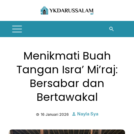
Skip
to
content
Menikmati Buah
Tangan Isra’ Mi’raj:
Bersabar dan
Bertawakal
Nayla Sya
16 Januari 2026