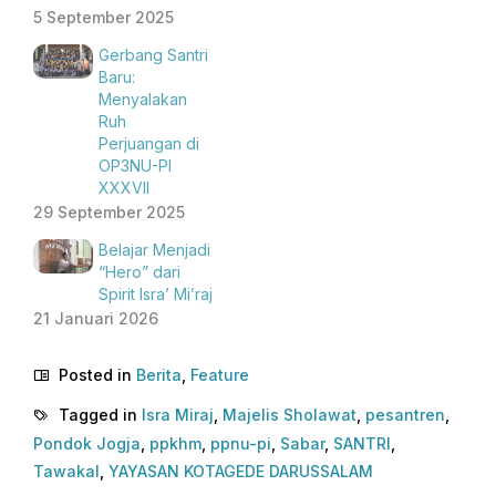
5 September 2025
Gerbang Santri
Baru:
Menyalakan
Ruh
Perjuangan di
OP3NU-PI
XXXVII
29 September 2025
Belajar Menjadi
“Hero” dari
Spirit Isra’ Mi’raj
21 Januari 2026
Posted in
Berita
,
Feature
Tagged in
Isra Miraj
,
Majelis Sholawat
,
pesantren
,
Pondok Jogja
,
ppkhm
,
ppnu-pi
,
Sabar
,
SANTRI
,
Tawakal
,
YAYASAN KOTAGEDE DARUSSALAM