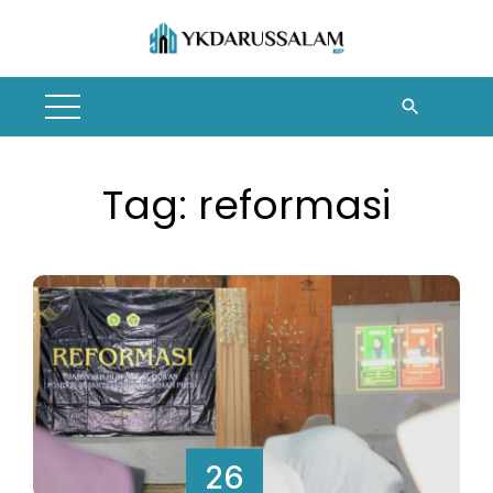
Skip
to
content
Tag:
reformasi
26