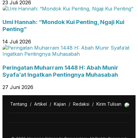
23 Juli 2026
Umi Hannah: “Mondok Kui Penting, Ngaji Kui
Penting”
14 Juli 2026
Peringatan Muharram 1448 H: Abah Munir
Syafa’at Ingatkan Pentingnya Muhasabah
27 Juni 2026
Tentang
/
Artikel
/
Kajian
/
Redaksi
/
Kirim Tulisan