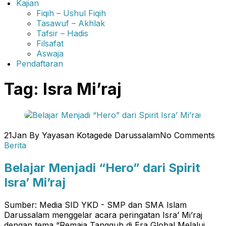
Kajian
Fiqih – Ushul Fiqih
Tasawuf – Akhlak
Tafsir – Hadis
Filsafat
Aswaja
Pendaftaran
Tag:
Isra Mi’raj
21
Jan
By Yayasan Kotagede Darussalam
No Comments
Berita
Belajar Menjadi “Hero” dari Spirit
Isra’ Mi’raj
Sumber: Media SID YKD - SMP dan SMA Islam
Darussalam menggelar acara peringatan Isra’ Mi’raj
dengan tema “Remaja Tangguh di Era Global Melalui