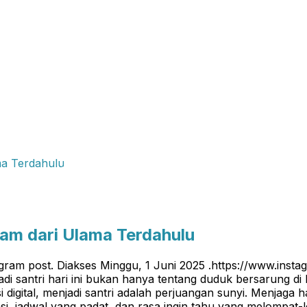
Diam dari Ulama Terdahulu
gram post. Diakses Minggu, 1 Juni 2025 .https://www.in
 santri hari ini bukan hanya tentang duduk bersarung di
si digital, menjadi santri adalah perjuangan sunyi. Menjaga
si, jadwal yang padat, dan rasa ingin tahu yang melompat-l