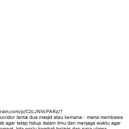
stagram.com/p/C2cJNVcPARz/?
 koridor lantai dua masjid atau kemana - mana membawa
 hati agar tetap hidup dalam ilmu dan menjaga waktu agar
ompat, kita perlu kembali belajar dari para ulama