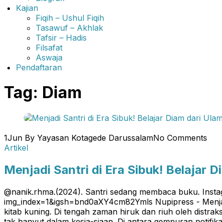
Kajian
Fiqih – Ushul Fiqih
Tasawuf – Akhlak
Tafsir – Hadis
Filsafat
Aswaja
Pendaftaran
Tag:
Diam
1
Jun
By Yayasan Kotagede Darussalam
No Comments
Artikel
Menjadi Santri di Era Sibuk! Belajar 
@nanik.rhma.(2024). Santri sedang membaca buku. Insta
img_index=1&igsh=bnd0aXY4cm82Ymls Nupipress - Menjadi
kitab kuning. Di tengah zaman hiruk dan riuh oleh distrak
tak hanyut dalam kesia-siaan. Di antara gempuran notifika