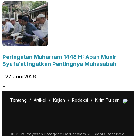
Peringatan Muharram 1448 H: Abah Munir
Syafa’at Ingatkan Pentingnya Muhasabah
27 Juni 2026
Tentang
/
Artikel
/
Kajian
/
Redaksi
/
Kirim Tulisan
© 2025 Yayasan Kotagede Darussalam. All Rights Reserved.