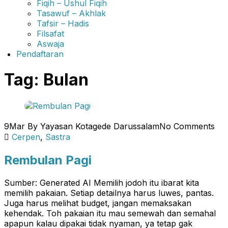
Fiqih – Ushul Fiqih
Tasawuf – Akhlak
Tafsir – Hadis
Filsafat
Aswaja
Pendaftaran
Tag:
Bulan
9
Mar
By Yayasan Kotagede Darussalam
No Comments
Cerpen
,
Sastra
Rembulan Pagi
Sumber: Generated AI Memilih jodoh itu ibarat kita
memilih pakaian. Setiap detailnya harus luwes, pantas.
Juga harus melihat budget, jangan memaksakan
kehendak. Toh pakaian itu mau semewah dan semahal
apapun kalau dipakai tidak nyaman, ya tetap gak