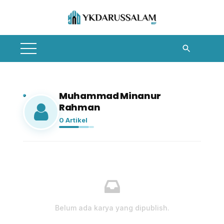
Skip
to
content
Muhammad Minanur
Rahman
0 Artikel
Belum ada karya yang dipublish.