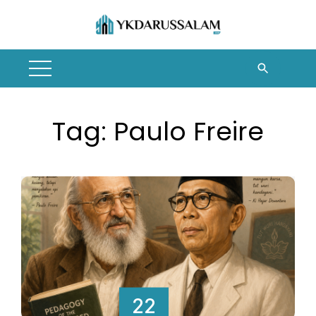
Skip
to
content
Tag:
Paulo Freire
22