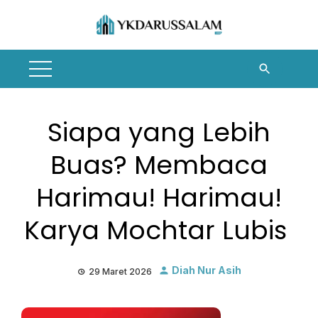
Skip
to
content
Siapa yang Lebih
Buas? Membaca
Harimau! Harimau!
Karya Mochtar Lubis
Diah Nur Asih
29 Maret 2026