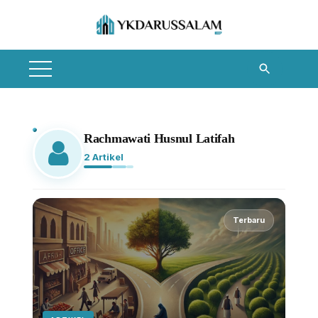
Skip
to
content
Rachmawati Husnul Latifah
2 Artikel
Terbaru