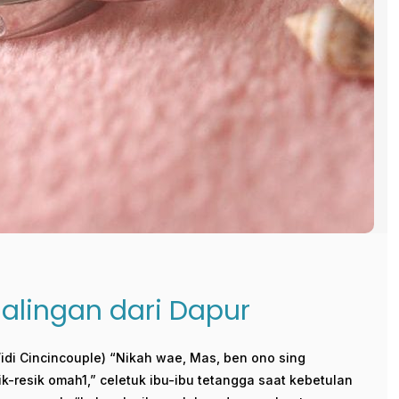
salingan dari Dapur
idi Cincincouple) “Nikah wae, Mas, ben ono sing
k-resik omah1,” celetuk ibu-ibu tetangga saat kebetulan