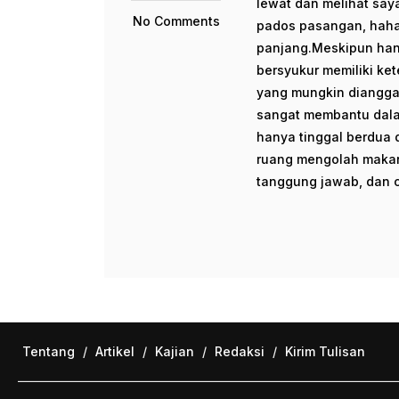
lewat dan melihat sa
No Comments
pados pasangan, haha
panjang.Meskipun han
bersyukur memiliki ke
yang mungkin dianggap
sangat membantu dala
hanya tinggal berdua d
ruang mengolah makana
tanggung jawab, dan c
Tentang
/
Artikel
/
Kajian
/
Redaksi
/
Kirim Tulisan