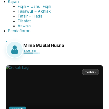
Kajian
Fiqih – Ushul Fiqih
Tasawuf – Akhlak
Tafsir – Hadis
Filsafat
Aswaja
Pendaftaran
Milna Maulal Husna
1 Artikel
Terbaru