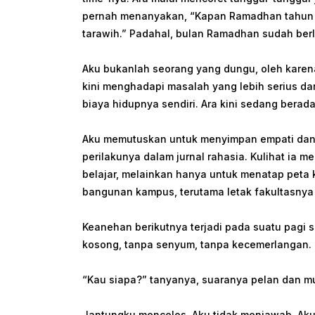
pernah menanyakan, “Kapan Ramadhan tahun ini
tarawih.” Padahal, bulan Ramadhan sudah berl
Aku bukanlah seorang yang dungu, oleh karen
kini menghadapi masalah yang lebih serius da
biaya hidupnya sendiri. Ara kini sedang berada 
Aku memutuskan untuk menyimpan empati dan 
perilakunya dalam jurnal rahasia. Kulihat ia
belajar, melainkan hanya untuk menatap peta 
bangunan kampus, terutama letak fakultasnya
Keanehan berikutnya terjadi pada suatu pagi 
kosong, tanpa senyum, tanpa kecemerlangan.
“Kau siapa?” tanyanya, suaranya pelan dan m
Jantungku mencelos. Aku tidak menjawab. Ak