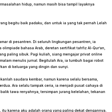
rmasalahan hidup, namun masih bisa tampil layaknya
yang begitu baik padaku, dan untuk ia yang tak pernah Lelah
mar di pesantren. Di seluruh lingkungan pesantren, ia
 olimpiade bahasa Arab, deretan sertifikat tahfiz Al-Qur’an,
ang paling sibuk. Pagi kuliah, siang mengajar privat online
malam menulis jurnal. Begitulah Ara, ia tumbuh bagai robot
rkan di keluarga yang dingin dan sunyi.
bukanlah saudara kembar, namun karena selalu bersama,
dua. Ara selalu tampak ceria, ia menjadi pusat cahaya di
i balik tawa renyahnya, tersimpan jurang kelelahan, tekanan
 itu karena aku adalah orang yang paling dekat dengannya,