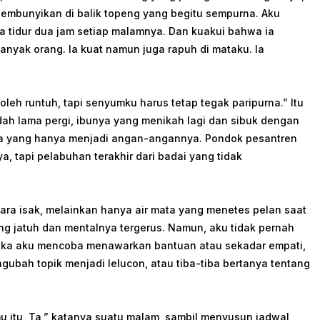
 sembunyikan di balik topeng yang begitu sempurna. Aku
a tidur dua jam setiap malamnya. Dan kuakui bahwa ia
anyak orang. Ia kuat namun juga rapuh di mataku. Ia
oleh runtuh, tapi senyumku harus tetap tegak paripurna.” Itu
h lama pergi, ibunya yang menikah lagi dan sibuk dengan
ga yang hanya menjadi angan-angannya. Pondok pesantren
a, tapi pelabuhan terakhir dari badai yang tidak
ara isak, melainkan hanya air mata yang menetes pelan saat
dang jatuh dan mentalnya tergerus. Namun, aku tidak pernah
. Jika aku mencoba menawarkan bantuan atau sekadar empati,
bah topik menjadi lelucon, atau tiba-tiba bertanya tentang
itu, Ta,” katanya suatu malam, sambil menyusun jadwal