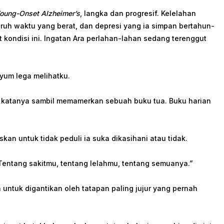
oung-Onset Alzheimer’s
, langka dan progresif. Kelelahan
aruh waktu yang berat, dan depresi yang ia simpan bertahun-
kondisi ini. Ingatan Ara perlahan-lahan sedang terenggut
nyum lega melihatku.
 katanya sambil memamerkan sebuah buku tua. Buku harian
kan untuk tidak peduli ia suka dikasihani atau tidak.
Tentang sakitmu, tentang lelahmu, tentang semuanya.”
untuk digantikan oleh tatapan paling jujur yang pernah