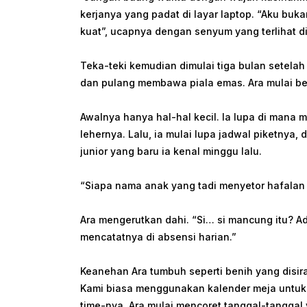
kerjanya yang padat di layar laptop. “Aku buk
kuat”, ucapnya dengan senyum yang terlihat d
Teka-teki kemudian dimulai tiga bulan setela
dan pulang membawa piala emas. Ara mulai be
Awalnya hanya hal-hal kecil. Ia lupa di mana 
lehernya. Lalu, ia mulai lupa jadwal piketnya
junior yang baru ia kenal minggu lalu.
“Siapa nama anak yang tadi menyetor hafalan
Ara mengerutkan dahi. “Si… si mancung itu? Ad
mencatatnya di absensi harian.”
Keanehan Ara tumbuh seperti benih yang disir
Kami biasa menggunakan kalender meja untuk m
time-nya. Ara mulai mencoret tanggal-tanggal 