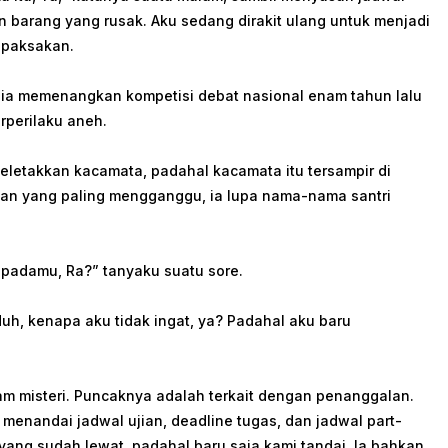
an barang yang rusak. Aku sedang dirakit ulang untuk menjadi
ipaksakan.
h ia memenangkan kompetisi debat nasional enam tahun lalu
rperilaku aneh.
meletakkan kacamata, padahal kacamata itu tersampir di
, dan yang paling mengganggu, ia lupa nama-nama santri
 padamu, Ra?” tanyaku suatu sore.
uh, kenapa aku tidak ingat, ya? Padahal aku baru
am misteri. Puncaknya adalah terkait dengan penanggalan.
enandai jadwal ujian, deadline tugas, dan jadwal part-
yang sudah lewat, padahal baru saja kami tandai. Ia bahkan